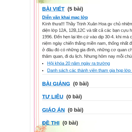
BÀI VIẾT
(5 bài)
Diễn văn khai mạc lớp
Kính thưa!!! Thầy Trịnh Xuân Hoa gv chủ nhiệ
diện lớp 12A, 12B,12C và tất cả các bạn cựu
1996. Đến hẹn lại lên cứ vào dịp 30-4. khi mà
niệm ngày chiến thắng miền nam, thống nhất 
ở đâu đó có những gia đình, những cơ quan ch
thăm quan, đi du lịch. Nhưng hôm nay mỗi chún
Hội khóa 20 năm ngày ra trường
Danh sách các thành viên tham gia họp lớ
BÀI GIẢNG
(0 bài)
TƯ LIỆU
(0 bài)
GIÁO ÁN
(0 bài)
ĐỀ THI
(0 bài)